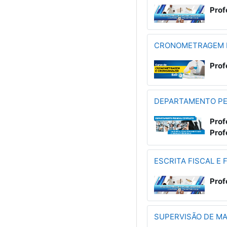
Prof
CRONOMETRAGEM E
Prof
DEPARTAMENTO PE
Prof
Prof
ESCRITA FISCAL E
Prof
SUPERVISÃO DE MA